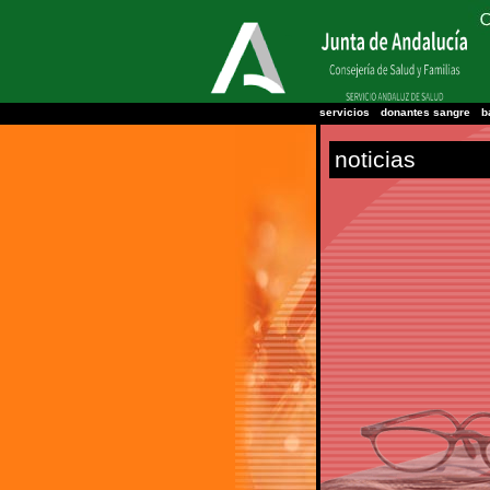
servicios
donantes sangre
b