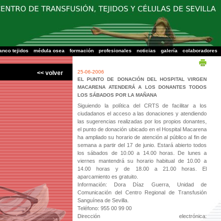
Centro Regional de Transfusión Sanguínea de Sevilla-
Huelva y Banco de Tejidos
anco tejidos
médula osea
formación
profesionales
noticias
galería
colaboradores