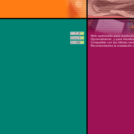
Web optimizada para resolució
Opcionalmente, y para visualiz
Compatible con las últimas ver
Recomendamos la instalación de